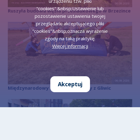
urządzeniu tzw. pliki
06.08.2026
"cookies".&nbsp;Ustawienie lub
Ruszyła budowa węzła przesiadkowego w Brzezince
pozostawienie ustawienia twojej
przeglądarki akceptującego pliki
"cookies"&nbsp;oznacza wyrażenie
zgody na taką praktykę.
Więcej informacji
06.08.2026
Akceptuj
Międzynarodowy sukces modelarzy z Gliwic