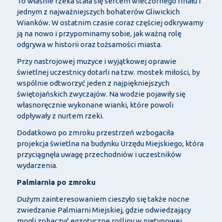
To właśnie rzeka stała się sercem wieczornego finału i
jednym z najważniejszych bohaterów Gliwickich
Wianków. W ostatnim czasie coraz częściej odkrywamy
ją na nowo i przypominamy sobie, jak ważną rolę
odgrywa w historii oraz tożsamości miasta.
Przy nastrojowej muzyce i wyjątkowej oprawie
świetlnej uczestnicy dotarli na tzw. mostek miłości, by
wspólnie odtworzyć jeden z najpiękniejszych
świętojańskich zwyczajów. Na wodzie pojawiły się
własnoręcznie wykonane wianki, które powoli
odpływały z nurtem rzeki.
Dodatkowo po zmroku przestrzeń wzbogaciła
projekcja świetlna na budynku Urzędu Miejskiego, która
przyciągnęła uwagę przechodniów i uczestników
wydarzenia.
Palmiarnia po zmroku
Dużym zainteresowaniem cieszyło się także nocne
zwiedzanie Palmiarni Miejskiej, gdzie odwiedzający
mogli zobaczyć egzotyczne rośliny w nietypowej,