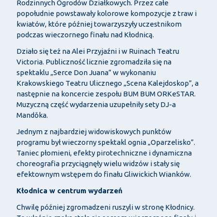
Rodzinnych Ogrodów Działkowych. Przez całe
popołudnie powstawały kolorowe kompozycje z traw i
kwiatów, które później towarzyszyły uczestnikom
podczas wieczornego finału nad Kłodnicą.
Działo się też na Alei Przyjaźni i w Ruinach Teatru
Victoria. Publiczność licznie zgromadziła się na
spektaklu „Serce Don Juana” w wykonaniu
Krakowskiego Teatru Ulicznego „Scena Kalejdoskop”, a
następnie na koncercie zespołu BUM BUM ORKeSTAR.
Muzyczną część wydarzenia uzupełniły sety DJ-a
Mandŏka.
Jednym z najbardziej widowiskowych punktów
programu był wieczorny spektakl ognia „Oparzelisko”.
Taniec płomieni, efekty pirotechniczne i dynamiczna
choreografia przyciągnęły wielu widzów i stały się
efektownym wstępem do finału Gliwickich Wianków.
Kłodnica w centrum wydarzeń
Chwilę później zgromadzeni ruszyli w stronę Kłodnicy.