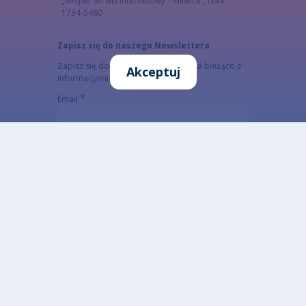
„Miejski Serwis Internetowy – Gliwice”, ISSN:
1734-5480
Zapisz się do naszego Newslettera
Zapisz się do newslettera, aby być na bieżąco z
Akceptuj
informacjami o mieście.
Email
Adres email subskrybenta
CAPTCHA
Jaki kod znajduje się na obrazku?
Wprowadź znaki widoczne na obrazku.
To pytanie sprawdza, czy jesteś człowiekiem i
zapobiega wysyłaniu spamu. Jeżeli nie jesteś w
stanie rozwiązać captchy skorzystaj z wersji
alterntywnej (link poniżej)