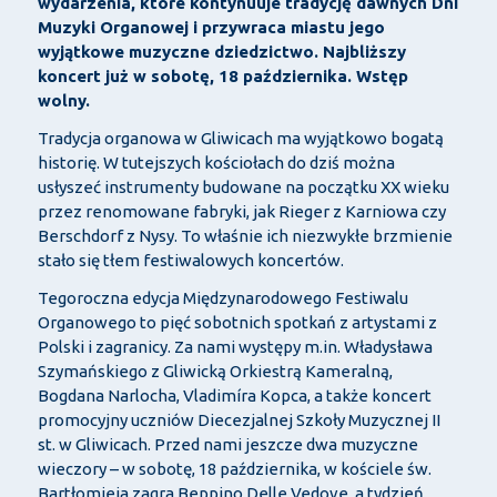
wydarzenia, które kontynuuje tradycję dawnych Dni
Muzyki Organowej i przywraca miastu jego
wyjątkowe muzyczne dziedzictwo. Najbliższy
koncert już w sobotę, 18 października. Wstęp
wolny.
Tradycja organowa w Gliwicach ma wyjątkowo bogatą
historię. W tutejszych kościołach do dziś można
usłyszeć instrumenty budowane na początku XX wieku
przez renomowane fabryki, jak Rieger z Karniowa czy
Berschdorf z Nysy. To właśnie ich niezwykłe brzmienie
stało się tłem festiwalowych koncertów.
Tegoroczna edycja Międzynarodowego Festiwalu
Organowego to pięć sobotnich spotkań z artystami z
Polski i zagranicy. Za nami występy m.in. Władysława
Szymańskiego z Gliwicką Orkiestrą Kameralną,
Bogdana Narlocha, Vladimíra Kopca, a także koncert
promocyjny uczniów Diecezjalnej Szkoły Muzycznej II
st. w Gliwicach. Przed nami jeszcze dwa muzyczne
wieczory – w sobotę, 18 października, w kościele św.
Bartłomieja zagra Beppino Delle Vedove, a tydzień