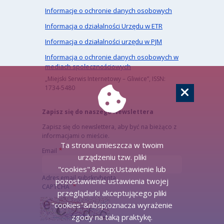
Informacje o ochronie danych osobowych
Informacja o działalności Urzędu w ETR
Informacja o działalności urzędu w PJM
Informacja o ochronie danych osobowych w
mediach społecznościowych
„Miejski Serwis Internetowy – Gliwice”, ISSN:
1734-5480
Zapisz się do naszego Newslettera
Zapisz się do newslettera, aby być na bieżąco z
informacjami o mieście.
Ta strona umieszcza w twoim
Email
urządzeniu tzw. pliki
"cookies".&nbsp;Ustawienie lub
Adres email subskrybenta
pozostawienie ustawienia twojej
CAPTCHA
przeglądarki akceptującego pliki
"cookies"&nbsp;oznacza wyrażenie
zgody na taką praktykę.