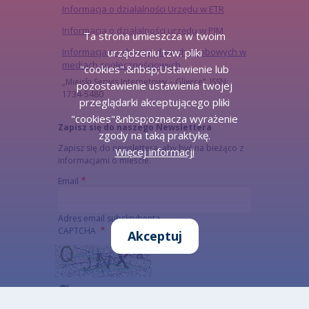
Informacja o działalności Urzędu w ETR
Informacja o działalności urzędu w PJM
Ta strona umieszcza w twoim
urządzeniu tzw. pliki
Informacja o ochronie danych osobowych w
mediach społecznościowych
"cookies".&nbsp;Ustawienie lub
„Miejski Serwis Internetowy – Gliwice”, ISSN:
pozostawienie ustawienia twojej
1734-5480
przeglądarki akceptującego pliki
"cookies"&nbsp;oznacza wyrażenie
Zapisz się do naszego Newslettera
zgody na taką praktykę.
Zapisz się do newslettera, aby być na bieżąco z
Więcej informacji
informacjami o mieście.
Email
Adres email subskrybenta
CAPTCHA
Akceptuj
Jaki kod znajduje się na obrazku?