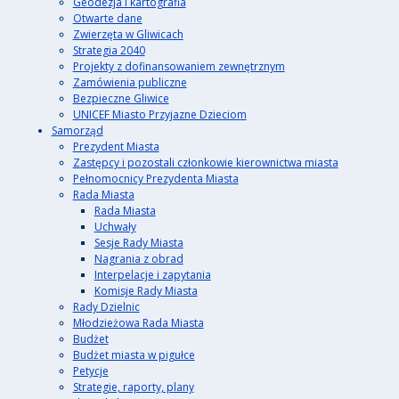
Geodezja i kartografia
Otwarte dane
Zwierzęta w Gliwicach
Strategia 2040
Projekty z dofinansowaniem zewnętrznym
Zamówienia publiczne
Bezpieczne Gliwice
UNICEF Miasto Przyjazne Dzieciom
Samorząd
Prezydent Miasta
Zastępcy i pozostali członkowie kierownictwa miasta
Pełnomocnicy Prezydenta Miasta
Rada Miasta
Rada Miasta
Uchwały
Sesje Rady Miasta
Nagrania z obrad
Interpelacje i zapytania
Komisje Rady Miasta
Rady Dzielnic
Młodzieżowa Rada Miasta
Budżet
Budżet miasta w pigułce
Petycje
Strategie, raporty, plany