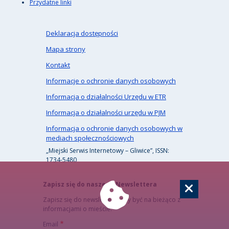
Przydatne linki
Deklaracja dostępności
Mapa strony
Kontakt
Informacje o ochronie danych osobowych
Informacja o działalności Urzędu w ETR
Informacja o działalności urzędu w PJM
Informacja o ochronie danych osobowych w
mediach społecznościowych
„Miejski Serwis Internetowy – Gliwice”, ISSN:
1734-5480
Zapisz się do naszego Newslettera
Zapisz się do newslettera, aby być na bieżąco z
informacjami o mieście.
Email