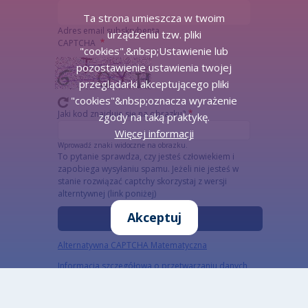
Ta strona umieszcza w twoim
Adres email subskrybenta
urządzeniu tzw. pliki
CAPTCHA
"cookies".&nbsp;Ustawienie lub
pozostawienie ustawienia twojej
przeglądarki akceptującego pliki
"cookies"&nbsp;oznacza wyrażenie
Jaki kod znajduje się na obrazku?
zgody na taką praktykę.
Więcej informacji
Wprowadź znaki widoczne na obrazku.
To pytanie sprawdza, czy jesteś człowiekiem i
zapobiega wysyłaniu spamu. Jeżeli nie jesteś w
stanie rozwiązać captchy skorzystaj z wersji
alterntywnej (link poniżej)
Akceptuj
Alternatywna CAPTCHA Matematyczna
Informacja szczegółowa o przetwarzaniu danych
osobowych