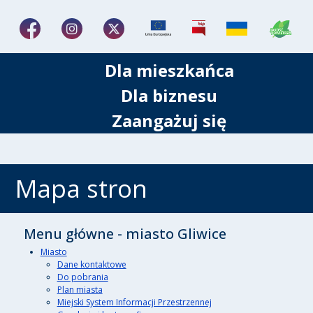
Dla mieszkańca
Dla biznesu
Zaangażuj się
Mapa stron
Menu główne - miasto Gliwice
Miasto
Dane kontaktowe
Do pobrania
Plan miasta
Miejski System Informacji Przestrzennej