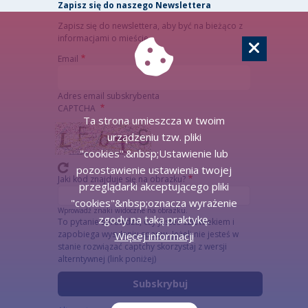
Zapisz się do naszego Newslettera
Zapisz się do newslettera, aby być na bieżąco z
informacjami o mieście.
Email
Adres email subskrybenta
CAPTCHA
Ta strona umieszcza w twoim
urządzeniu tzw. pliki
"cookies".&nbsp;Ustawienie lub
pozostawienie ustawienia twojej
Jaki kod znajduje się na obrazku?
przeglądarki akceptującego pliki
"cookies"&nbsp;oznacza wyrażenie
Wprowadź znaki widoczne na obrazku.
zgody na taką praktykę.
To pytanie sprawdza, czy jesteś człowiekiem i
zapobiega wysyłaniu spamu. Jeżeli nie jesteś w
Więcej informacji
stanie rozwiązać captchy skorzystaj z wersji
alterntywnej (link poniżej)