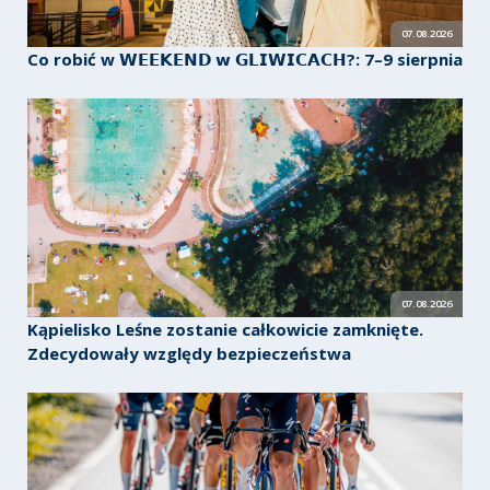
07.08.2026
Co robić w 𝗪𝗘𝗘𝗞𝗘𝗡𝗗 𝘄 𝗚𝗟𝗜𝗪𝗜𝗖𝗔𝗖𝗛?: 7–9 sierpnia
07.08.2026
Kąpielisko Leśne zostanie całkowicie zamknięte.
Zdecydowały względy bezpieczeństwa