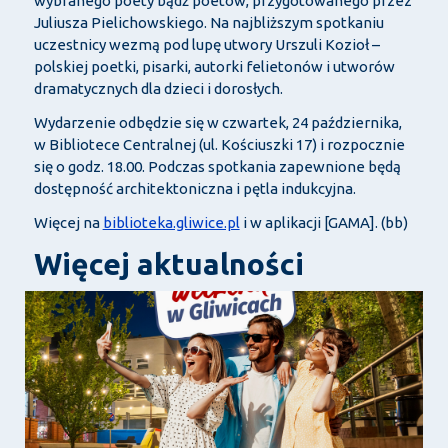
wybranego poety bądź poetów, przygotowanego przez
Juliusza Pielichowskiego. Na najbliższym spotkaniu
uczestnicy wezmą pod lupę utwory Urszuli Kozioł –
polskiej poetki, pisarki, autorki felietonów i utworów
dramatycznych dla dzieci i dorosłych.
Wydarzenie odbędzie się w czwartek, 24 października,
w Bibliotece Centralnej (ul. Kościuszki 17) i rozpocznie
się o godz. 18.00. Podczas spotkania zapewnione będą
dostępność architektoniczna i pętla indukcyjna.
Więcej na
biblioteka.gliwice.pl
i w aplikacji [GAMA]. (bb)
Więcej aktualności