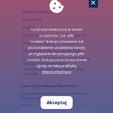
Deklaracja dostępności
Mapa strony
Kontakt
Ta strona umieszcza w twoim
Informacje o ochronie danych osobowych
urządzeniu tzw. pliki
"cookies".&nbsp;Ustawienie lub
Informacja o działalności Urzędu w ETR
pozostawienie ustawienia twojej
Informacja o działalności urzędu w PJM
przeglądarki akceptującego pliki
Informacja o ochronie danych osobowych w
"cookies"&nbsp;oznacza wyrażenie
mediach społecznościowych
zgody na taką praktykę.
„Miejski Serwis Internetowy – Gliwice”, ISSN:
Więcej informacji
1734-5480
Zapisz się do naszego Newslettera
Zapisz się do newslettera, aby być na bieżąco z
informacjami o mieście.
Akceptuj
Email